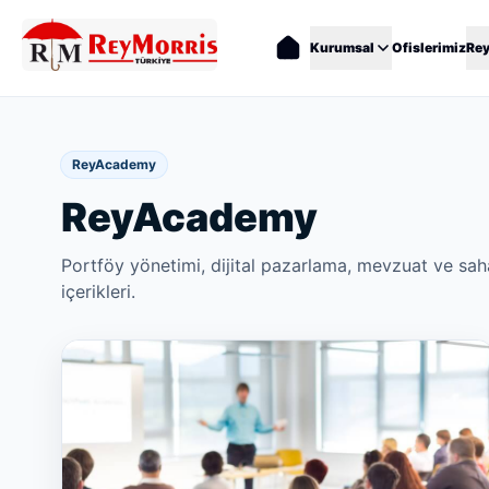
Kurumsal
Ofislerimiz
Re
ReyAcademy
ReyAcademy
Portföy yönetimi, dijital pazarlama, mevzuat ve sah
içerikleri.