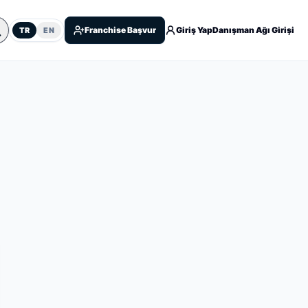
Franchise Başvur
Giriş Yap
Danışman Ağı Girişi
TR
EN