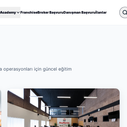
yAcademy
Franchise
Broker Başvuru
Danışman Başvuru
İlanlar
a operasyonları için güncel eğitim